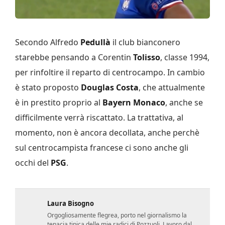
Secondo Alfredo
Pedullà
il club bianconero
starebbe pensando a Corentin
Tolisso
, classe 1994,
per rinfoltire il reparto di centrocampo. In cambio
è stato proposto
Douglas Costa
, che attualmente
è in prestito proprio al
Bayern Monaco
, anche se
difficilmente verrà riscattato. La trattativa, al
momento, non è ancora decollata, anche perchè
sul centrocampista francese ci sono anche gli
occhi del
PSG
.
Laura Bisogno
Orgogliosamente flegrea, porto nel giornalismo la
tenacia tipica delle mie radici di Pozzuoli. Lavoro dal