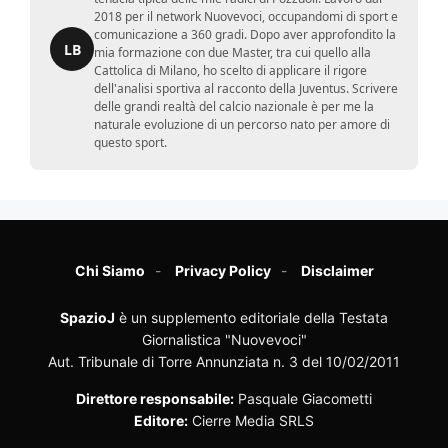
2018 per il network Nuovevoci, occupandomi di sport e
comunicazione a 360 gradi. Dopo aver approfondito la
LB
mia formazione con due Master, tra cui quello alla
Cattolica di Milano, ho scelto di applicare il rigore
dell'analisi sportiva al racconto della Juventus. Scrivere
delle grandi realtà del calcio nazionale è per me la
naturale evoluzione di un percorso nato per amore di
questo sport.
Chi Siamo
Privacy Policy
Disclaimer
SpazioJ
è un supplemento editoriale della Testata
Giornalistica "Nuovevoci"
Aut. Tribunale di Torre Annunziata n. 3 del 10/02/2011
Direttore responsabile:
Pasquale Giacometti
Editore:
Cierre Media SRLS