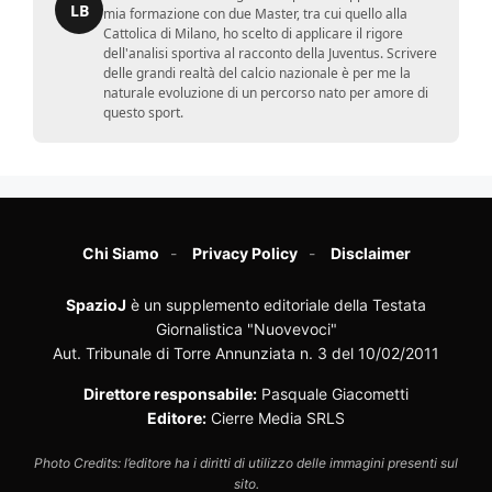
LB
mia formazione con due Master, tra cui quello alla
Cattolica di Milano, ho scelto di applicare il rigore
dell'analisi sportiva al racconto della Juventus. Scrivere
delle grandi realtà del calcio nazionale è per me la
naturale evoluzione di un percorso nato per amore di
questo sport.
Chi Siamo
Privacy Policy
Disclaimer
SpazioJ
è un supplemento editoriale della Testata
Giornalistica "Nuovevoci"
Aut. Tribunale di Torre Annunziata n. 3 del 10/02/2011
Direttore responsabile:
Pasquale Giacometti
Editore:
Cierre Media SRLS
Photo Credits: l’editore ha i diritti di utilizzo delle immagini presenti sul
sito.