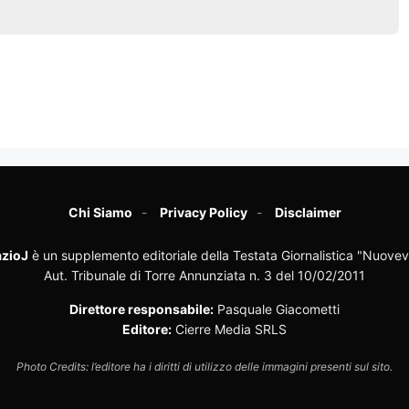
Chi Siamo
Privacy Policy
Disclaimer
zioJ
è un supplemento editoriale della Testata Giornalistica "Nuovev
Aut. Tribunale di Torre Annunziata n. 3 del 10/02/2011
Direttore responsabile:
Pasquale Giacometti
Editore:
Cierre Media SRLS
Photo Credits: l’editore ha i diritti di utilizzo delle immagini presenti sul sito.