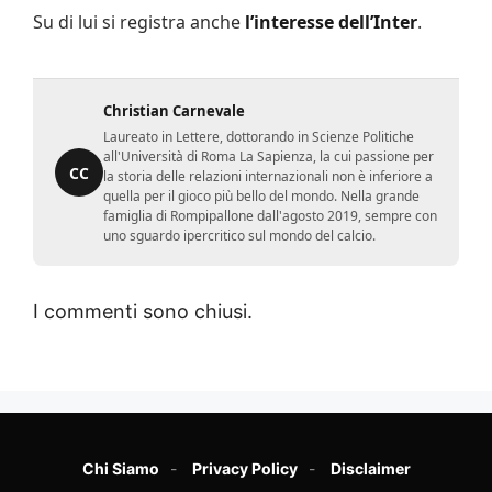
Su di lui si registra anche
l’interesse dell’Inter
.
Christian Carnevale
Laureato in Lettere, dottorando in Scienze Politiche
all'Università di Roma La Sapienza, la cui passione per
CC
la storia delle relazioni internazionali non è inferiore a
quella per il gioco più bello del mondo. Nella grande
famiglia di Rompipallone dall'agosto 2019, sempre con
uno sguardo ipercritico sul mondo del calcio.
I commenti sono chiusi.
Chi Siamo
Privacy Policy
Disclaimer