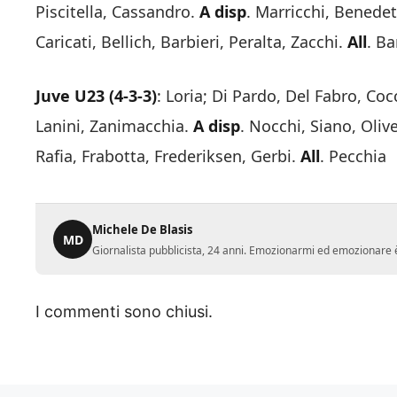
Piscitella, Cassandro.
A disp
. Marricchi, Benedett
Caricati, Bellich, Barbieri, Peralta, Zacchi.
All
. Ba
Juve U23 (4-3-3)
: Loria; Di Pardo, Del Fabro, Co
Lanini, Zanimacchia.
A disp
. Nocchi, Siano, Oli
Rafia, Frabotta, Frederiksen, Gerbi.
All
. Pecchia
Michele De Blasis
MD
Giornalista pubblicista, 24 anni. Emozionarmi ed emozionare è
I commenti sono chiusi.