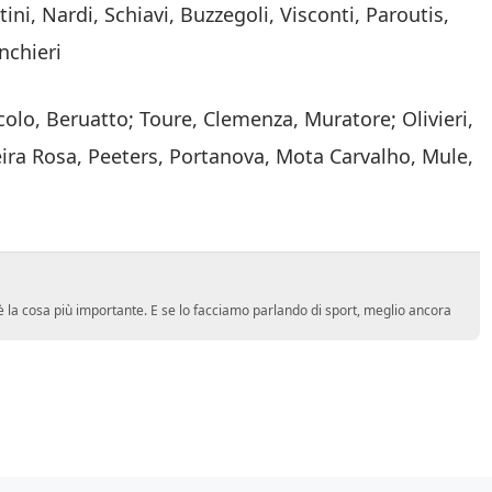
ini, Nardi, Schiavi, Buzzegoli, Visconti, Paroutis,
nchieri
ccolo, Beruatto; Toure, Clemenza, Muratore; Olivieri,
veira Rosa, Peeters, Portanova, Mota Carvalho, Mule,
 la cosa più importante. E se lo facciamo parlando di sport, meglio ancora