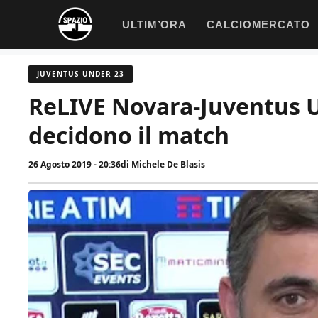
Vai
ULTIM’ORA
CALCIOMERCATO
al
contenuto
JUVENTUS UNDER 23
ReLIVE Novara-Juventus U2
decidono il match
26 Agosto 2019 - 20:36
di
Michele De Blasis