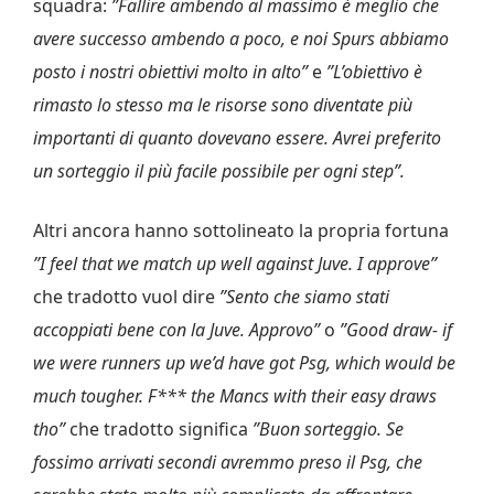
squadra:
”Fallire ambendo al massimo è meglio che
avere successo ambendo a poco, e noi Spurs abbiamo
posto i nostri obiettivi molto in alto”
e
”L’obiettivo è
rimasto lo stesso ma le risorse sono diventate più
importanti di quanto dovevano essere. Avrei preferito
un sorteggio il più facile possibile per ogni step”.
Altri ancora hanno sottolineato la propria fortuna
”I feel that we match up well against Juve. I approve”
che tradotto vuol dire
”Sento che siamo stati
accoppiati bene con la Juve. Approvo”
o
”Good draw- if
we were runners up we’d have got Psg, which would be
much tougher. F*** the Mancs with their easy draws
tho”
che tradotto significa
”Buon sorteggio. Se
fossimo arrivati secondi avremmo preso il Psg, che