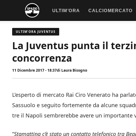
Vai
ULTIM’ORA
CALCIOMERCATO
al
contenuto
ULTIM'ORA JUVENTUS
La Juventus punta il terzi
concorrenza
11 Dicembre 2017 - 18:37
di
Laura Bisogno
L’esperto di mercato Rai Ciro Venerato ha parlat
Sassuolo e seguito fortemente da alcune squadre 
tre il Napoli sembrerebbe avere un importante 
“
Stamattina c’è stato un contatto telefonico tra Bepp