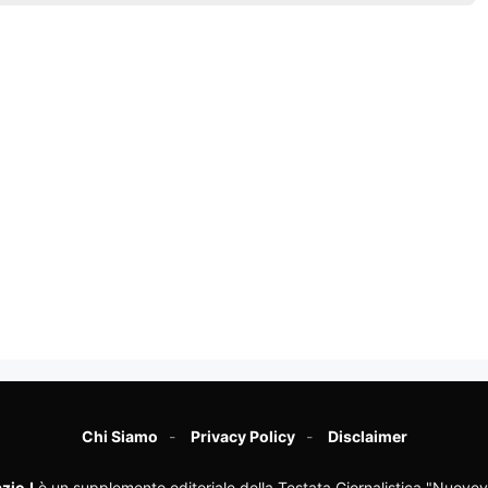
Chi Siamo
Privacy Policy
Disclaimer
zioJ
è un supplemento editoriale della Testata Giornalistica "Nuovev