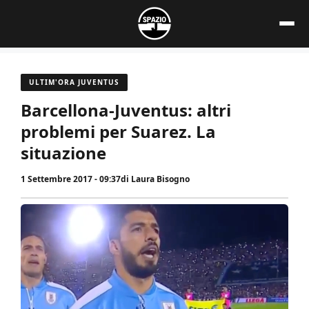
Vai
al
contenuto
ULTIM'ORA JUVENTUS
Barcellona-Juventus: altri
problemi per Suarez. La
situazione
1 Settembre 2017 - 09:37
di
Laura Bisogno