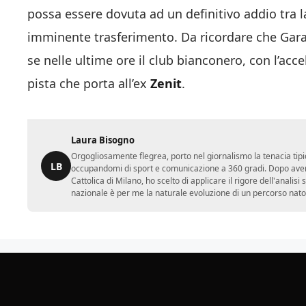
possa essere dovuta ad un definitivo addio tra la
imminente trasferimento. Da ricordare che Garay
se nelle ultime ore il club bianconero, con l’a
pista che porta all’ex
Zenit
.
Laura Bisogno
Orgogliosamente flegrea, porto nel giornalismo la tenacia tipi
LB
occupandomi di sport e comunicazione a 360 gradi. Dopo aver 
Cattolica di Milano, ho scelto di applicare il rigore dell'analisi
nazionale è per me la naturale evoluzione di un percorso nato