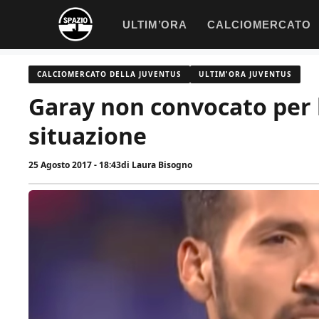
Vai
ULTIM’ORA
CALCIOMERCATO
al
contenuto
CALCIOMERCATO DELLA JUVENTUS
ULTIM'ORA JUVENTUS
Garay non convocato per l
situazione
25 Agosto 2017 - 18:43
di
Laura Bisogno