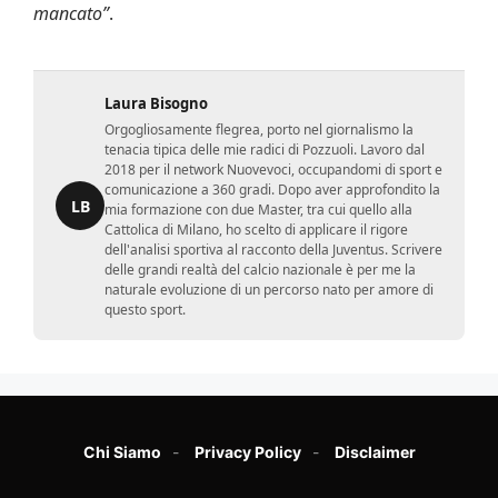
mancato”
.
Laura Bisogno
Orgogliosamente flegrea, porto nel giornalismo la
tenacia tipica delle mie radici di Pozzuoli. Lavoro dal
2018 per il network Nuovevoci, occupandomi di sport e
comunicazione a 360 gradi. Dopo aver approfondito la
LB
mia formazione con due Master, tra cui quello alla
Cattolica di Milano, ho scelto di applicare il rigore
dell'analisi sportiva al racconto della Juventus. Scrivere
delle grandi realtà del calcio nazionale è per me la
naturale evoluzione di un percorso nato per amore di
questo sport.
Chi Siamo
Privacy Policy
Disclaimer