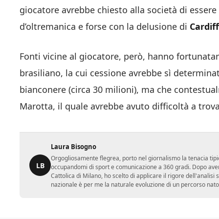
giocatore avrebbe chiesto alla società di essere 
d’oltremanica e forse con la delusione di
Cardiff
Fonti vicine al giocatore, però, hanno fortunata
brasiliano, la cui cessione avrebbe sì determin
bianconere (circa 30 milioni), ma che contestu
Marotta, il quale avrebbe avuto difficoltà a trov
Laura Bisogno
Orgogliosamente flegrea, porto nel giornalismo la tenacia tipi
LB
occupandomi di sport e comunicazione a 360 gradi. Dopo aver 
Cattolica di Milano, ho scelto di applicare il rigore dell'analisi
nazionale è per me la naturale evoluzione di un percorso nato