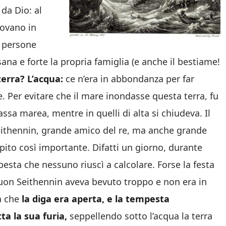
 da Dio: al
rovano in
e persone
sana e forte la propria famiglia (e anche il bestiame!
terra? L’acqua:
ce n’era in abbondanza per far
e. Per evitare che il mare inondasse questa terra, fu
assa marea, mentre in quelli di alta si chiudeva. Il
eithennin, grande amico del re, ma anche grande
pito così importante. Difatti un giorno, durante
mpesta che nessuno riuscì a calcolare. Forse la festa
 buon Seithennin aveva bevuto troppo e non era in
a che
la diga era aperta, e la tempesta
ta la sua furia,
seppellendo sotto l’acqua la terra