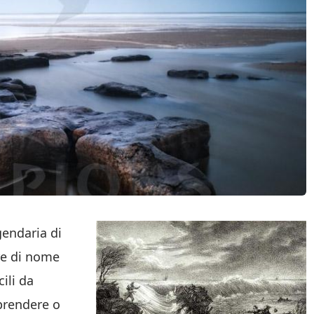
gendaria di
re di nome
ili da
 prendere o