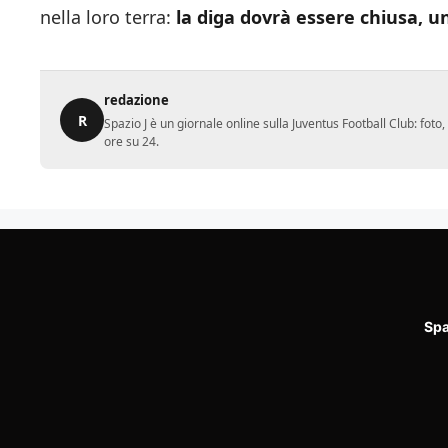
nella loro terra:
la diga dovrà essere chiusa, un
redazione
R
Spazio J è un giornale online sulla Juventus Football Club: fot
ore su 24.
Spa