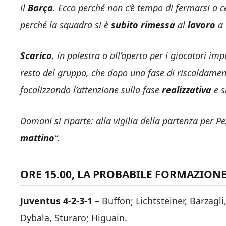
il
Barça
. Ecco perché non c’è tempo di fermarsi a ce
perché la squadra si è
subito
rimessa
al
lavoro
a 
Scarico
, in palestra o all’aperto per i giocatori im
resto del gruppo, che dopo una fase di riscaldament
focalizzando l’attenzione sulla fase
realizzativa
e s
Domani si riparte: alla vigilia della partenza per Pe
mattino
“.
ORE 15.00, LA PROBABILE FORMAZION
Juventus 4-2-3-1
– Buffon; Lichtsteiner, Barzagl
Dybala, Sturaro; Higuain.