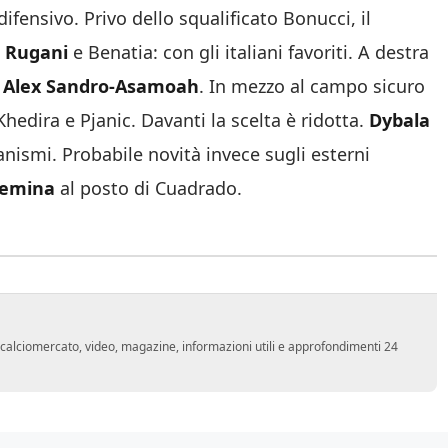
ifensivo. Privo dello squalificato Bonucci, il
,
Rugani
e Benatia: con gli italiani favoriti. A destra
o
Alex Sandro-Asamoah
. In mezzo al campo sicuro
Khedira e Pjanic. Davanti la scelta è ridotta.
Dybala
nismi. Probabile novità invece sugli esterni
emina
al posto di Cuadrado.
o, calciomercato, video, magazine, informazioni utili e approfondimenti 24