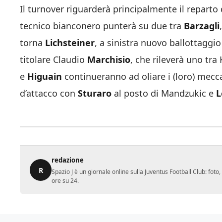
Il turnover riguarderà principalmente il reparto d
tecnico bianconero punterà su due tra
Barzagli
torna
Lichsteiner
, a sinistra nuovo ballottaggi
titolare Claudio
Marchisio
, che rileverà uno tra 
e
Higuain
continueranno ad oliare i (loro) mecca
d’attacco con
Sturaro
al posto di Mandzukic e
L
redazione
R
Spazio J è un giornale online sulla Juventus Football Club: fot
ore su 24.