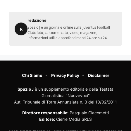
redazione
Spazio J è un giornale online sulla Juventus Football
R
Club: foto, calciomercato, video, magazine,
informazioni utili e approfondimenti 24 ore su 24.
Chi Siamo
Privacy Policy
Disclaimer
SpazioJ
è un supplemento editoriale della Testata
Giornalistica "Nuovevoci"
Aut. Tribunale di Torre Annunziata n. 3 del 10/02/2011
Direttore responsabile:
Pasquale Giacometti
Editore:
Cierre Media SRLS