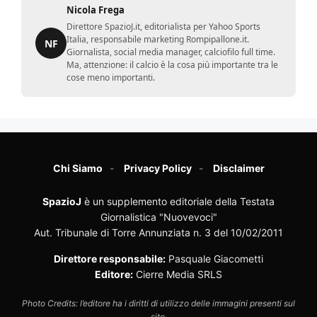
Nicola Frega
Direttore SpazioJ.it, editorialista per Yahoo Sports
Italia, responsabile marketing Rompipallone.it.
NF
Giornalista, social media manager, calciofilo full time.
Ma, attenzione: il calcio è la cosa più importante tra le
cose meno importanti.
Chi Siamo
Privacy Policy
Disclaimer
SpazioJ
è un supplemento editoriale della Testata
Giornalistica "Nuovevoci"
Aut. Tribunale di Torre Annunziata n. 3 del 10/02/2011
Direttore responsabile:
Pasquale Giacometti
Editore:
Cierre Media SRLS
Photo Credits: l’editore ha i diritti di utilizzo delle immagini presenti sul
sito.