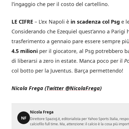
l’ingaggio che per il costo del cartellino.
LE CIFRE
– L’ex Napoli è
in scadenza col Psg
e l
Considerando che Ezequiel quest’anno a Parigi ha
trasferimento a gennaio pare essere sempre pi
4.5 milioni
per il giocatore, al Psg potrebbero bas
di liberarsi a zero in estate. Manca poco per il
P
col botto per la Juventus. Barça permettendo!
Nicola Frega
(Twitter @NicolaFrega)
Nicola Frega
NF
Direttore SpazioJ.it, editorialista per Yahoo Sports Italia, re
calciofilo full time. Ma, attenzione: il calcio è la cosa più imp