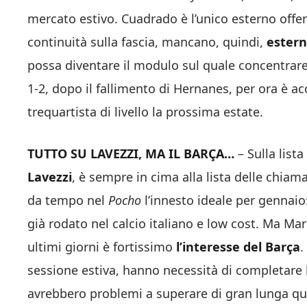
mercato estivo. Cuadrado è l’unico esterno offens
continuità sulla fascia, mancano, quindi,
esterni
possa diventare il modulo sul quale concentrare d
1-2, dopo il fallimento di Hernanes, per ora è a
trequartista di livello la prossima estate.
TUTTO SU LAVEZZI, MA IL BARÇA…
– Sulla list
Lavezzi
, è sempre in cima alla lista delle chiam
da tempo nel
Pocho
l’innesto ideale per gennaio: 
già rodato nel calcio italiano e low cost. Ma Mar
ultimi giorni è fortissimo
l’interesse del Barça
.
sessione estiva, hanno necessità di completare l
avrebbero problemi a superare di gran lunga quals