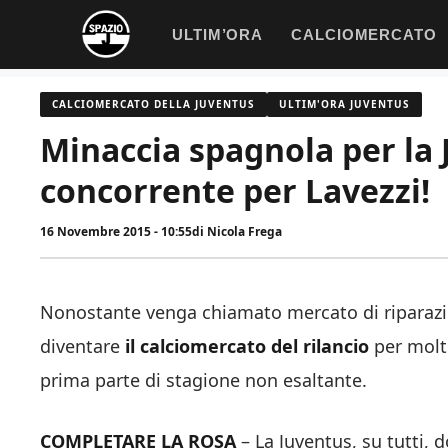
Vai
ULTIM’ORA
CALCIOMERCATO
al
contenuto
CALCIOMERCATO DELLA JUVENTUS
ULTIM'ORA JUVENTUS
Minaccia spagnola per la 
concorrente per Lavezzi!
16 Novembre 2015 - 10:55
di
Nicola Frega
Nonostante venga chiamato mercato di riparazion
diventare
il calciomercato del rilancio
per molti
prima parte di stagione non esaltante.
COMPLETARE LA ROSA
– La Juventus, su tutti, 