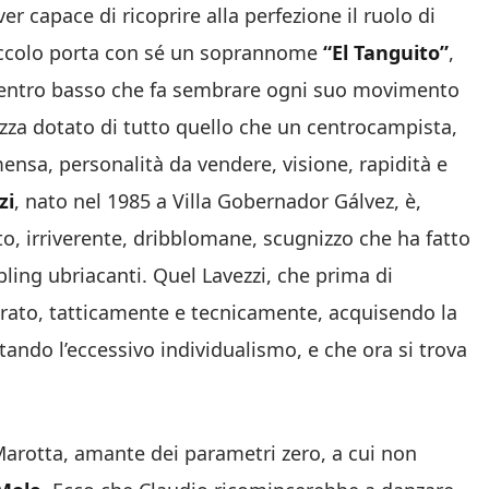
r capace di ricoprire alla perfezione il ruolo di
 piccolo porta con sé un soprannome
“El Tanguito”
,
icentro basso che fa sembrare ogni suo movimento
ezza dotato di tutto quello che un centrocampista,
ensa, personalità da vendere, visione, rapidità e
zi
, nato nel 1985 a Villa Gobernador Gálvez, è,
to, irriverente, dribblomane, scugnizzo che ha fatto
bling ubriacanti. Quel Lavezzi, che prima di
iorato, tatticamente e tecnicamente, acquisendo la
itando l’eccessivo individualismo, e che ora si trova
 Marotta, amante dei parametri zero, a cui non