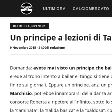
Vai
ULTIM’ORA
CALCIOMERCATO
al
contenuto
ULTIM'ORA JUVENTUS
Un principe a lezioni di T
9 Novembre 2015 - 21:00
di
redazione
Domanda:
avete mai visto un principe che ball
erede al trono intento a bailar el tango si tiene
finire sui giornali. Eppure un principe, anzi un
Marchisio
, potrebbe innamorarsi della danza arg
consorte Roberta a ripetere all’infinito, sotto l
la “caminata”, la “salida basica” e la “baldosa”, co