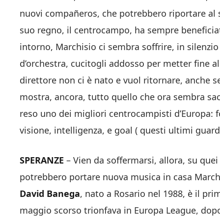
nuovi compañeros, che potrebbero riportare al su
suo regno, il centrocampo, ha sempre beneficiat
intorno, Marchisio ci sembra soffrire, in silenzio
d’orchestra, cucitogli addosso per metter fine a
direttore non ci è nato e vuol ritornare, anche s
mostra, ancora, tutto quello che ora sembra sacr
reso uno dei migliori centrocampisti d’Europa: for
visione, intelligenza, e goal ( questi ultimi gu
SPERANZE
– Vien da soffermarsi, allora, su quei
potrebbero portare nuova musica in casa Marchis
David Banega
, nato a Rosario nel 1988, è il pri
maggio scorso trionfava in Europa League, dopo 