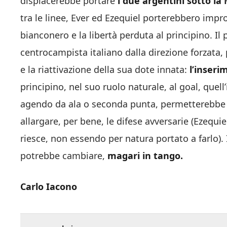
dispiacerebbe portare
i due argentini sotto la
tra le linee, Ever ed Ezequiel porterebbero impr
bianconero e la libertà perduta al principino. Il
centrocampista italiano dalla direzione forzata, p
e la riattivazione della sua dote innata:
l’inseri
principino, nel suo ruolo naturale, al goal, quel
agendo da ala o seconda punta, permetterebbe un
allargare, per bene, le difese avversarie (Ezequi
riesce, non essendo per natura portato a farlo). 
potrebbe cambiare,
magari in tango.
Carlo Iacono