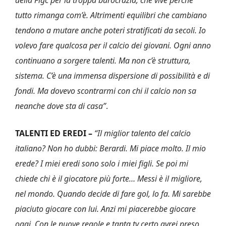
della Figc per la troppa burocrazia, che vive perché
tutto rimanga com’è. Altrimenti equilibri che cambiano
tendono a mutare anche poteri stratificati da secoli. Io
volevo fare qualcosa per il calcio dei giovani. Ogni anno
continuano a sorgere talenti. Ma non c’è struttura,
sistema. C’è una immensa dispersione di possibilità e di
fondi. Ma dovevo scontrarmi con chi il calcio non sa
neanche dove sta di casa”
.
TALENTI ED EREDI –
“Il miglior talento del calcio
italiano? Non ho dubbi: Berardi. Mi piace molto. Il mio
erede? I miei eredi sono solo i miei figli. Se poi mi
chiede chi è il giocatore più forte… Messi è il migliore,
nel mondo. Quando decide di fare gol, lo fa. Mi sarebbe
piaciuto giocare con lui. Anzi mi piacerebbe giocare
oggi. Con le nuove regole e tanta tv certo avrei preso