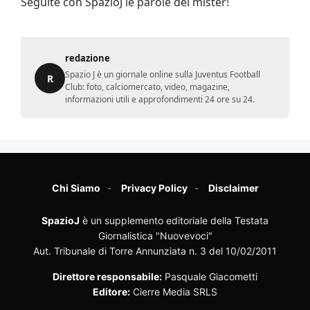
Seguite con SpazioJ le parole del mister!
redazione
Spazio J è un giornale online sulla Juventus Football
R
Club: foto, calciomercato, video, magazine,
informazioni utili e approfondimenti 24 ore su 24.
Chi Siamo
Privacy Policy
Disclaimer
SpazioJ
è un supplemento editoriale della Testata
Giornalistica "Nuovevoci"
Aut. Tribunale di Torre Annunziata n. 3 del 10/02/2011
Direttore responsabile:
Pasquale Giacometti
Editore:
Cierre Media SRLS