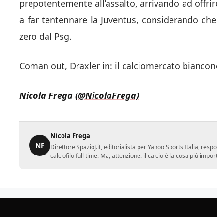
prepotentemente all’assalto, arrivando ad offrir
a far tentennare la Juventus, considerando c
zero dal Psg.
Coman out, Draxler in: il calciomercato biancone
Nicola Frega
(@NicolaFrega)
Nicola Frega
NF
Direttore SpazioJ.it, editorialista per Yahoo Sports Italia, re
calciofilo full time. Ma, attenzione: il calcio è la cosa più imp