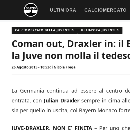
Vai
ULTIM’ORA
CALCIOMERCATO
al
contenuto
CALCIOMERCATO DELLA JUVENTUS
ULTIM'ORA JUVENTUS
Coman out, Draxler in: il 
la Juve non molla il tedes
26 Agosto 2015 - 10:53
di
Nicola Frega
La Germania continua ad essere al centro del
entrata, con
Julian Draxler
sempre in cima alle 
sia per quello in uscita, col Bayern Monaco for
JUVE-DRAXLER, NON E’ FINITA
– Per uno che 