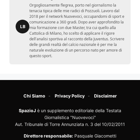
Orgogliosamente flegrea, porto nel giornalismo la
tenacia tipica delle mie radici di Pozzuoli. Lavoro dal
2018 per il network Nuovevoci, occupandomi di sport e
comunicazione a 360 gradi. Dopo aver approfondito la
LB
mia formazione con due Master, tra cui quello alla
Cattolica di Milano, ho scelto di applicare il rigore
dell'analisi sportiva al racconto della Juventus. Scrivere
delle grandi realtà del calcio nazionale è per me la
naturale evoluzione di un percorso nato per amore di
questo sport.
Chi Siamo
Privacy Policy
Disclaimer
SpazioJ
è un supplemento editoriale della Testata
Giornalistica "Nuovevoci"
Aut. Tribunale di Torre Annunziata n. 3 del 10/02/2011
Direttore responsabile:
Pasquale Giacometti