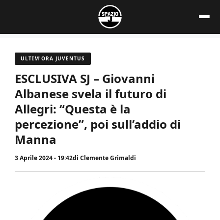
Vai
al
contenuto
ULTIM'ORA JUVENTUS
ESCLUSIVA SJ – Giovanni
Albanese svela il futuro di
Allegri: “Questa è la
percezione”, poi sull’addio di
Manna
3 Aprile 2024 - 19:42
di
Clemente Grimaldi