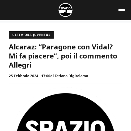
Vai
al
contenuto
ULTIM'ORA JUVENTUS
Alcaraz: “Paragone con Vidal?
Mi fa piacere”, poi il commento
Allegri
25 Febbraio 2024 - 17:00
di
Tatiana Digirolamo