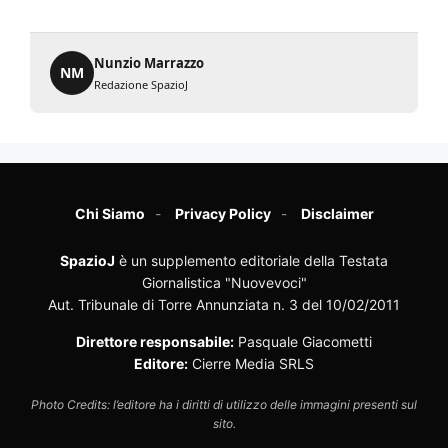
Nunzio Marrazzo
NM
Redazione SpazioJ
Chi Siamo
Privacy Policy
Disclaimer
SpazioJ
è un supplemento editoriale della Testata
Giornalistica "Nuovevoci"
Aut. Tribunale di Torre Annunziata n. 3 del 10/02/2011
Direttore responsabile:
Pasquale Giacometti
Editore:
Cierre Media SRLS
Photo Credits: l’editore ha i diritti di utilizzo delle immagini presenti sul
sito.