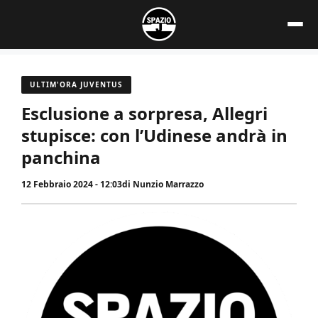
Vai
al
contenuto
ULTIM'ORA JUVENTUS
Esclusione a sorpresa, Allegri
stupisce: con l’Udinese andrà in
panchina
12 Febbraio 2024 - 12:03
di
Nunzio Marrazzo