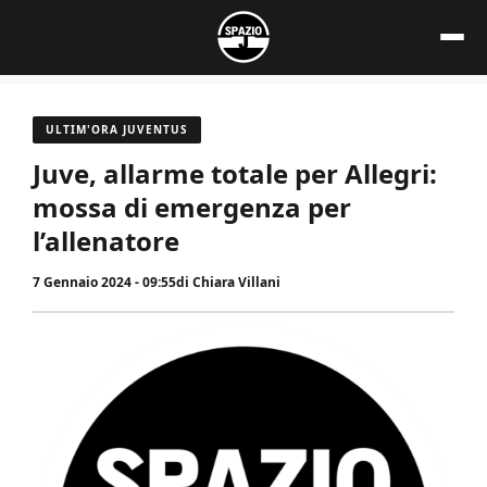
Vai
al
contenuto
ULTIM'ORA JUVENTUS
Juve, allarme totale per Allegri:
mossa di emergenza per
l’allenatore
7 Gennaio 2024 - 09:55
di
Chiara Villani