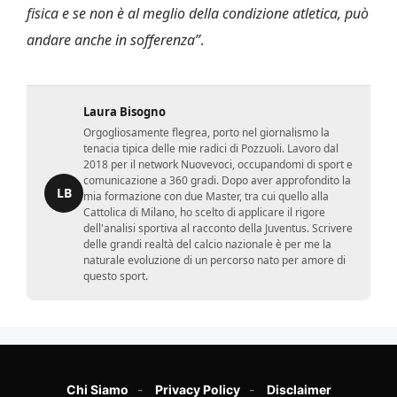
fisica e se non è al meglio della condizione atletica, può
andare anche in sofferenza”
.
Laura Bisogno
Orgogliosamente flegrea, porto nel giornalismo la
tenacia tipica delle mie radici di Pozzuoli. Lavoro dal
2018 per il network Nuovevoci, occupandomi di sport e
comunicazione a 360 gradi. Dopo aver approfondito la
LB
mia formazione con due Master, tra cui quello alla
Cattolica di Milano, ho scelto di applicare il rigore
dell'analisi sportiva al racconto della Juventus. Scrivere
delle grandi realtà del calcio nazionale è per me la
naturale evoluzione di un percorso nato per amore di
questo sport.
Chi Siamo
Privacy Policy
Disclaimer