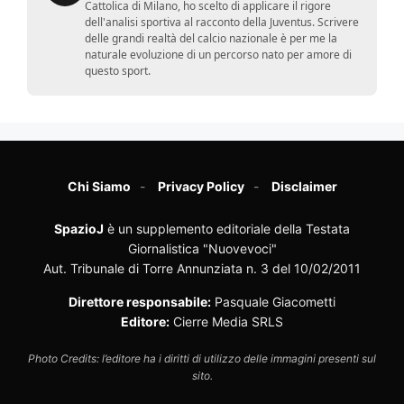
Cattolica di Milano, ho scelto di applicare il rigore
dell'analisi sportiva al racconto della Juventus. Scrivere
delle grandi realtà del calcio nazionale è per me la
naturale evoluzione di un percorso nato per amore di
questo sport.
Chi Siamo
Privacy Policy
Disclaimer
SpazioJ
è un supplemento editoriale della Testata
Giornalistica "Nuovevoci"
Aut. Tribunale di Torre Annunziata n. 3 del 10/02/2011
Direttore responsabile:
Pasquale Giacometti
Editore:
Cierre Media SRLS
Photo Credits: l’editore ha i diritti di utilizzo delle immagini presenti sul
sito.