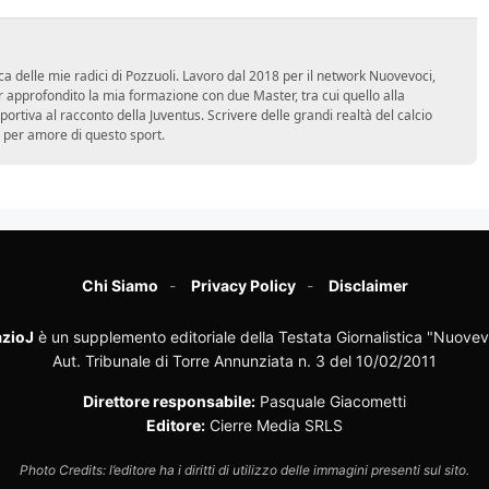
ca delle mie radici di Pozzuoli. Lavoro dal 2018 per il network Nuovevoci,
approfondito la mia formazione con due Master, tra cui quello alla
 sportiva al racconto della Juventus. Scrivere delle grandi realtà del calcio
 per amore di questo sport.
Chi Siamo
Privacy Policy
Disclaimer
zioJ
è un supplemento editoriale della Testata Giornalistica "Nuovev
Aut. Tribunale di Torre Annunziata n. 3 del 10/02/2011
Direttore responsabile:
Pasquale Giacometti
Editore:
Cierre Media SRLS
Photo Credits: l’editore ha i diritti di utilizzo delle immagini presenti sul sito.