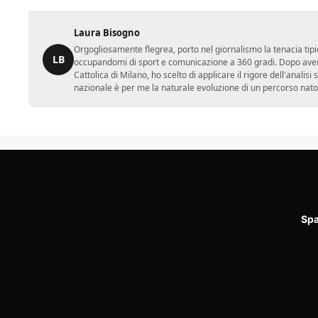
Laura Bisogno
Orgogliosamente flegrea, porto nel giornalismo la tenacia tipi
LB
occupandomi di sport e comunicazione a 360 gradi. Dopo aver 
Cattolica di Milano, ho scelto di applicare il rigore dell'analisi
nazionale è per me la naturale evoluzione di un percorso nato
Spa