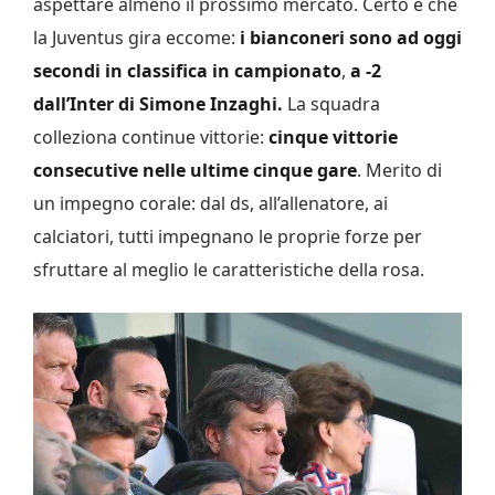
aspettare almeno il prossimo mercato. Certo è che
la Juventus gira eccome:
i bianconeri sono ad oggi
secondi in classifica in campionato
,
a -2
dall’Inter di Simone Inzaghi.
La squadra
colleziona continue vittorie:
cinque vittorie
consecutive nelle ultime cinque gare
. Merito di
un impegno corale: dal ds, all’allenatore, ai
calciatori, tutti impegnano le proprie forze per
sfruttare al meglio le caratteristiche della rosa.