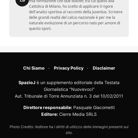
mia formazione con due Master, tra cui quello alla
Cattolica di Milano, ho scelto di applicare il rigore
dell'analisi sportiva al racconto della Juventus. Scrivere
delle grandi realtà del calcio nazionale è per me la
naturale evoluzione di un percorso nato per amore di
questo sport.
Chi Siamo
Privacy Policy
Disclaimer
SpazioJ
è un supplemento editoriale della Testata
Giornalistica "Nuovevoci"
Aut. Tribunale di Torre Annunziata n. 3 del 10/02/2011
Direttore responsabile:
Pasquale Giacometti
Editore:
Cierre Media SRLS
Photo Credits: l’editore ha i diritti di utilizzo delle immagini presenti sul
sito.