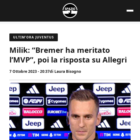
Vai
al
contenuto
ULTIM'ORA JUVENTUS
Milik: “Bremer ha meritato
l’MVP”, poi la risposta su Allegri
7 Ottobre 2023 - 20:37
di
Laura Bisogno