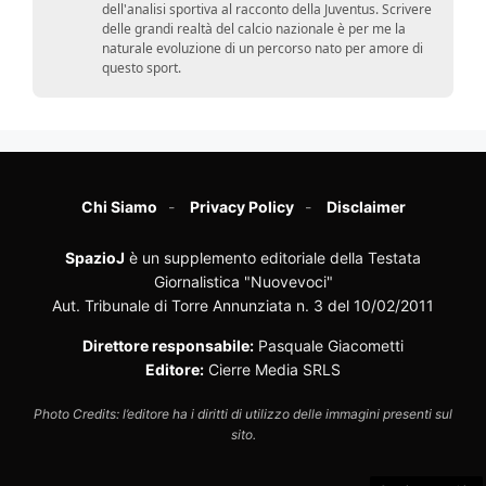
dell'analisi sportiva al racconto della Juventus. Scrivere
delle grandi realtà del calcio nazionale è per me la
naturale evoluzione di un percorso nato per amore di
questo sport.
Chi Siamo
Privacy Policy
Disclaimer
SpazioJ
è un supplemento editoriale della Testata
Giornalistica "Nuovevoci"
Aut. Tribunale di Torre Annunziata n. 3 del 10/02/2011
Direttore responsabile:
Pasquale Giacometti
Editore:
Cierre Media SRLS
Photo Credits: l’editore ha i diritti di utilizzo delle immagini presenti sul
sito.