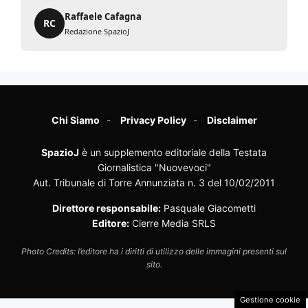
Raffaele Cafagna
RC
Redazione SpazioJ
Chi Siamo
Privacy Policy
Disclaimer
SpazioJ
è un supplemento editoriale della Testata
Giornalistica "Nuovevoci"
Aut. Tribunale di Torre Annunziata n. 3 del 10/02/2011
Direttore responsabile:
Pasquale Giacometti
Editore:
Cierre Media SRLS
Photo Credits: l’editore ha i diritti di utilizzo delle immagini presenti sul
sito.
Gestione cookie