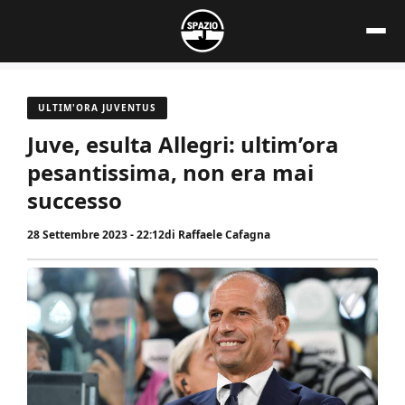
Vai
al
contenuto
ULTIM'ORA JUVENTUS
Juve, esulta Allegri: ultim’ora
pesantissima, non era mai
successo
28 Settembre 2023 - 22:12
di
Raffaele Cafagna