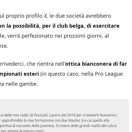
l proprio profilo
X,
le due società avrebbero
on la possibilità, per il club belga, di esercitare
e, verrà perfezionato nei prossimi giorni, al
ese.
ivederci, che rientra nell’
ottica bianconera di far
campionati esteri
(in questo caso, nella Pro League
nza nelle gambe.
ca delle mie radici di Pozzuoli. Lavoro dal 2018 per il network Nuovevoci,
approfondito la mia formazione con due Master, tra cui quello alla
 sportiva al racconto della Juventus. Scrivere delle grandi realtà del calcio
 per amore di questo sport.